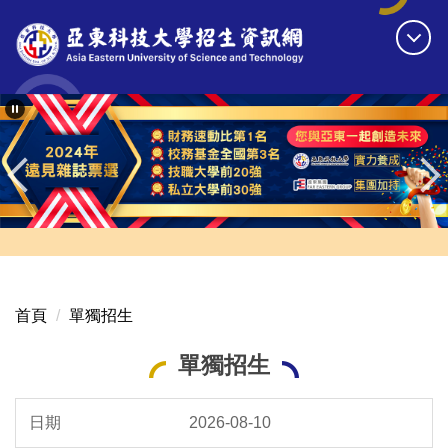
跳
到
主
要
內
容
區
首頁
單獨招生
單獨招生
2026-08-10