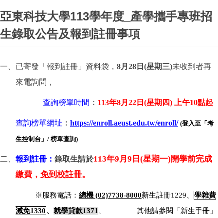
亞東科技大學113學年度_產學攜手專班招
生錄取公告及報到註冊事項
一、已寄發「報到註冊」資料袋，
8
月28日
(
星期三
)
未收到者再
來電詢問，
查詢榜單時間
：
113
年
8
月
22
日
(
星期四
)
上午
10
點起
查詢榜單網址
：
https://enroll.aeust.edu.tw/enroll/
(
登入至「考
生控制台」
/
榜單查詢
)
113
年9月9日(星期一)開學前完成
二、
報到註冊：
錄取生請於
繳費，
免到校註冊
。
※服務電話：
總機 (02)7738-8000
新生註冊1229、
學雜費
減免1330
、
就學貸款1371
、
其他請參閱「新生手冊」