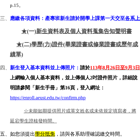
p.15。
三、
應繳各項資料：產專班新生請於開學上課第一天交至
各系上
★
(
一)
新生資料表及個人資料蒐集告知聲明書
★
(
二)
學歷(力)證件(畢業證書或修業證書或歷年成
績單)
四、
新生登入基本資料並上傳照片：
請於
113
年8月26日至9月3日
上網輸入個人基本資料，並上傳個人2吋證件照片，詳細說
明請參閱
「新生手冊」第16頁，登入網址：
https://enroll.aeust.edu.tw/confirm.php
☆未能如期提供照片或英文姓名或未依規定填寫者，將
延宕學生證核發時間。
五、
如您須提出
學分抵免
，請與各系助理確認繳交時間。